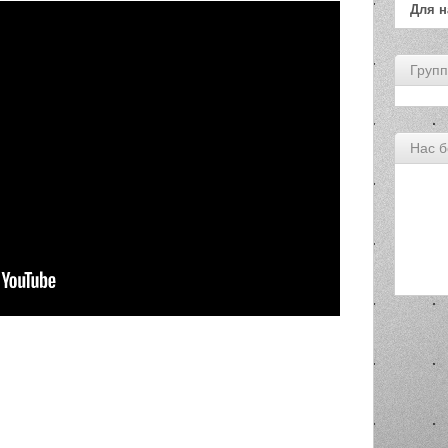
Для 
Групп
Нас б