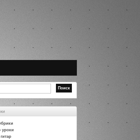
ики
убрики
 уроки
гитар