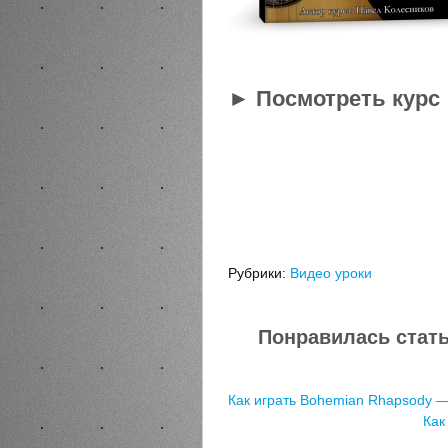
►
Посмотреть курс
Рубрики:
Видео уроки
Понравилась статья?
Как играть Bohemian Rhapsody —
Как